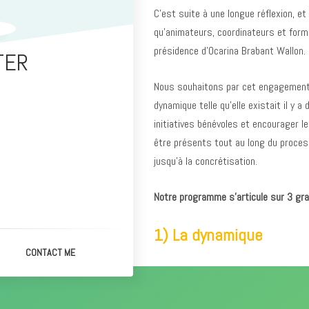
C’est suite à une longue réflexion, e
qu’animateurs, coordinateurs et form
présidence d’Ocarina Brabant Wallon.
NTER
Nous souhaitons par cet engagement 
dynamique telle qu’elle existait il y 
initiatives bénévoles et encourager l
être présents tout au long du proce
jusqu’à la concrétisation.
Notre programme s’articule sur 3 gra
1) La dynamique
CONTACT ME
– Créer une vraie dynamique de mou
– Augmenter l’ambiance en formation e