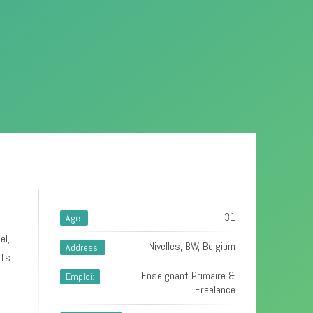
31
Age:
el,
Nivelles, BW, Belgium
Address:
ts.
Enseignant Primaire &
Emploi:
Freelance